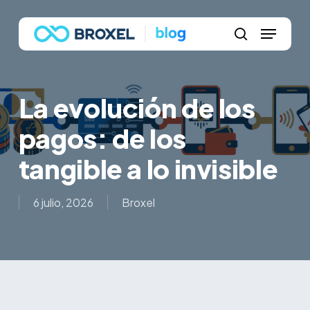
Skip
Menu
to
main
search
content
La evolución de los
pagos: de los
tangible a lo invisible
6 julio, 2026
Broxel