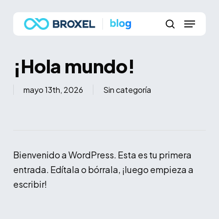
Skip
Menu
to
main
search
content
¡Hola mundo!
mayo 13th, 2026
Sin categoría
Bienvenido a WordPress. Esta es tu primera
entrada. Edítala o bórrala, ¡luego empieza a
escribir!