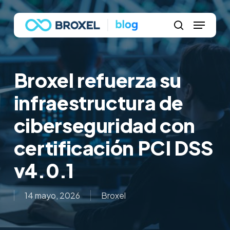
Skip
Menu
to
main
search
content
Broxel refuerza su
infraestructura de
ciberseguridad con
certificación PCI DSS
v4.0.1
14 mayo, 2026
Broxel