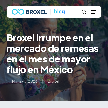
Skip
Menu
to
main
search
content
Broxel irrumpe en el
mercado de remesas
en el mes de mayor
flujo en México
14 mayo, 2026
Broxel